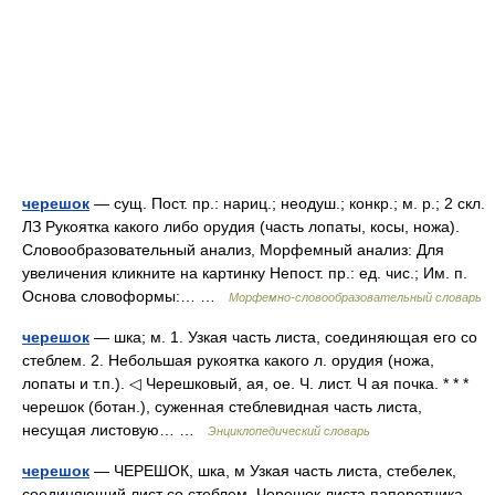
черешок
— сущ. Пост. пр.: нариц.; неодуш.; конкр.; м. р.; 2 скл.
ЛЗ Рукоятка какого либо орудия (часть лопаты, косы, ножа).
Словообразовательный анализ, Морфемный анализ: Для
увеличения кликните на картинку Непост. пр.: ед. чис.; Им. п.
Основа словоформы:… …
Морфемно-словообразовательный словарь
черешок
— шка; м. 1. Узкая часть листа, соединяющая его со
стеблем. 2. Небольшая рукоятка какого л. орудия (ножа,
лопаты и т.п.). ◁ Черешковый, ая, ое. Ч. лист. Ч ая почка. * * *
черешок (ботан.), суженная стеблевидная часть листа,
несущая листовую… …
Энциклопедический словарь
черешок
— ЧЕРЕШОК, шка, м Узкая часть листа, стебелек,
соединяющий лист со стеблем. Черешок листа папоротника