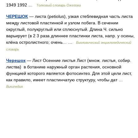
1949 1992 …
Толковый словарь Ожегова
ЧЕРЕШОК
— листа (petiolus), узкая стеблевидная часть листа
между листовой пластинкой и узлом побега. В сечении
округлый, полукруглый или сплюснутый. Длина Ч. сильно
варьирует (в 2 3 раза длиннее пластинки листа, напр. у осины,
клёна остролистного; очень… …
Биологический энциклопедический
словарь
Черешок
— Лист Осенние листья Лист (множ. листья, собир.
листва) в ботанике наружный орган растения, основной
функцией которого является фотосинтез. Для этой цели лист,
как правило, имеет пластинчатую структуру, чтобы дат …
Википедия