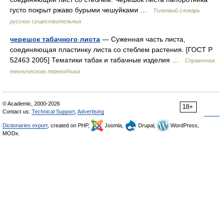
густо покрыт ржаво бурыми чешуйками …
Толковый словарь
русских существительных
черешок табачного листа
— Суженная часть листа,
соединяющая пластинку листа со стеблем растения. [ГОСТ Р
52463 2005] Тематики табак и табачные изделия …
Справочник
технического переводчика
© Academic, 2000-2026
18+
Contact us:
Technical Support
,
Advertising
Dictionaries export
, created on PHP,
Joomla,
Drupal,
WordPress,
MODx.