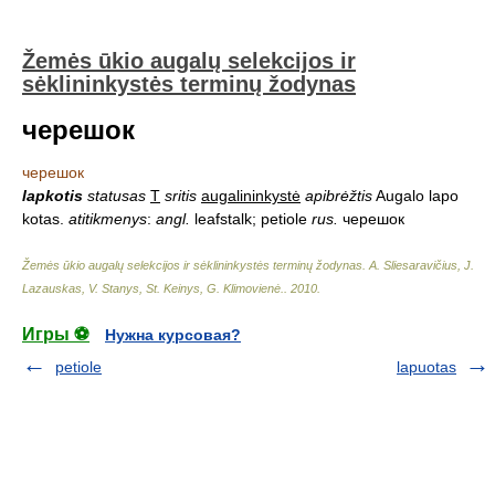
Žemės ūkio augalų selekcijos ir
sėklininkystės terminų žodynas
черешок
черешок
lapkotis
statusas
T
sritis
augalininkystė
apibrėžtis
Augalo lapo
kotas.
atitikmenys
:
angl.
leafstalk; petiole
rus.
черешок
Žemės ūkio augalų selekcijos ir sėklininkystės terminų žodynas
.
A. Sliesaravičius, J.
Lazauskas, V. Stanys, St. Keinys, G. Klimovienė.
.
2010
.
Игры ⚽
Нужна курсовая?
petiole
lapuotas